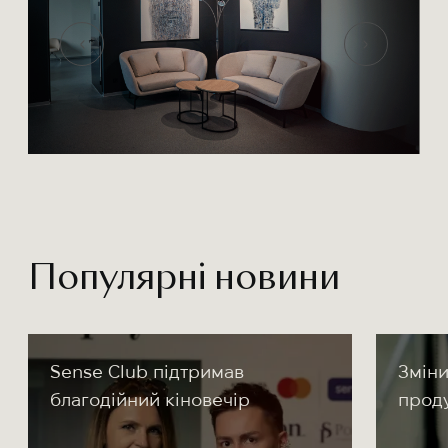
Популярні новини
Sense Club підтримав
Зміни
благодійний кіновечір
прод