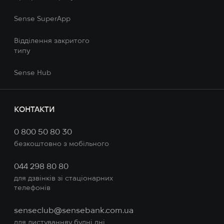
Sense SuperApp
Відділення закритого
типу
Sense Hub
КOНТАКТИ
0 800 50 80 30
безкоштовно з мобільного
044 298 80 80
для дзвінків зі стаціонарних
телефонів
senseclub@sensebank.com.ua
для листуванняу будні дні