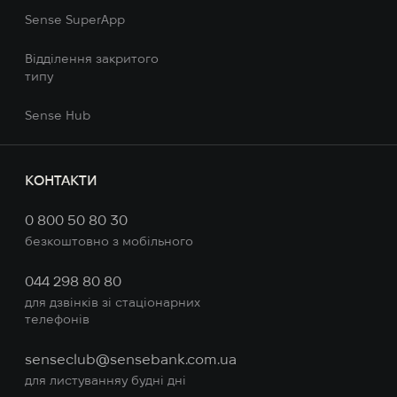
Sense SuperApp
Відділення закритого
типу
Sense Hub
КOНТАКТИ
0 800 50 80 30
безкоштовно з мобільного
044 298 80 80
для дзвінків зі стаціонарних
телефонів
senseclub@sensebank.com.ua
для листуванняу будні дні