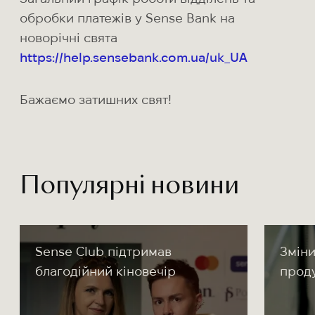
обробки платежів у Sense Bank на
новорічні свята
https://help.sensebank.com.ua/uk_UA
Бажаємо затишних свят!
Популярні новини
Sense Club підтримав
Зміни
благодійний кіновечір
прод