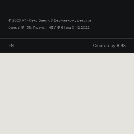
© 2025 АТ «Сенс Банк». У Державному реєстрі
банків № 158. Ліцензія НБУ № 61 від 01.12.2022.
EN
Created by
RIBS