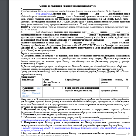
Sidebar
Out
In
О
ф
е
рта
н
а
уклад
ення Угоди на 
розміщення вкл
аду No _____________
м.________________
У разі
укладання Угоди на розміщення вкладу Клієнто
м
(
в тому 
числі неповнолітні
м
з 1
4 до 18 років
)
:
Я ___________
(ПІБ Вкладника)
, паспорт 
серії ___
No
_____ 
видан
ий ______, від ___
_
___
,
реєстраційний номер 
облікової картки платника податків  ______   
(далі 
–
Вкладник
),
проживаю за адресою, що вказана у Анкеті
-
заяві,
згідно  з умовами Договору
про 
б
а
нківсь
ке  обслуговування
фізичних осіб 
в 
АТ  «
СЕНС БАНК
»
(далі 
–
Договір
)
, 
що укладений між мною та 
АТ «
СЕНС БАНК
» (далі 
–
Б
а
нк
)
,
підписанням цієї Оферти
пропоную 
Банку укласти 
зі мною Угоду про розмі
щення вкладу
(далі 
-
Угода
) 
на наступних умова
х:
Варіант 2
У разі укладання Угоди на розміщення вкладу Клієнтом
, що є 
м
а
лолітньою дитиною 
(дитина у віці 
до 14
–
ти років
)
:
Я
___________
(ПІБ Вк
ладника
)
,  свідоцтво  пр
о
наро
д
же
нн
я  с
ерії  ___  No_____  видане  ______,  від  _______
, 
реєстраційний  номер  облікової  картки  платника  податків    ______     
(надалі 
–
Вкладник
який  прожи
ває  за 
), 
а
дресою, що вказана
у Анкеті
-
заяві, 
що є малолітньою дитиною (дитина у віці до 14 
–
ти 
років), від імені яко
го 
діє її
законний представник (
батько/мати/один с уси
н
о
влюв
а
чі
в/
опі
кун)  Вкладника __________________ПІБ 
зако
нного  представника
,
паспорт  сері
ї  ___  No_
____  виданий  ______,
від  __________
__ 
,
згідно  з  умовами 
Договору про банківське обсл
уговування фізичних
осіб в А
Т 
«
СЕНС БАНК
» (далі 
–
Дог
ові
р
),  що укладений 
мі
ж мною та АТ «
СЕНС БАНК
» (далі 
–
Банк
),
пропоную Банк
у ук
лас
ти 
з
і мн
ою 
Угоду на розміще
ння вкла
ду  
(далі 
-
Угода
) на наступних умовах:
Термін
и
, що за
стосовуються:
А
)
Процентна став
ка за вклад
о
м
–
це
відсоток, 
який Банк 
зобов'язаний 
сплачувати 
Вкладнику 
за можливість 
користуватися  грошо
вими  кошт
ами,
які  розміщуються  на  депозитному  рахунк
у
.
П
р
оценти 
на
р
аховуються
Банком  щомісячно,
на  зал
ишок  су
ми  В
кладу,  що  облікову
ється  на  Депозитно
му  рахунку
у  розмірі, 
встановл
еному Угодою
. 
Б
)
Депоз
итний 
рахунок 
-
рахунок, що ві
дкривається Банком Вклад
нику на 
п
ідставі цієї Угоди
для зберігання 
грошових кошт
ів, що п
ер
едаються Вкладником Банку на встанов
лен
ий строк
(або б
ез зазначення такого 
строку
д
ля
вклад
ів на вимогу
)
та під в
изначен
ий процент відпо
відно до умов До
говору, Додатку No6 та Угоди 
на розміщ
е
н
ня вклад
у.
Умови вк
ладу
:
Вид Вк
л
а
ду
Сума 
С
т
рок Вкладу
Процентна  ставка,  % 
Вкладу/Валюта 
річних
Вкладу
«Ощадний
»
або 
______ 
(_______) 
Вклад вноситься на не
визначений 
_____ 
(_____
_____) 
«Динамічний» 
_______
_
строк і є 
вкладом на вимогу.
пр
оцентів р
ічних
(для   Клієнтів 
«
aC
lub
»)
О
пис по
с
л
уги:
За
договоро
м
банківського вк
ладу 
(
депозит
у
) 
Б
ан
к
, 
прий
ма
є
в
і
д 
Вклад
ник
а 
та/або
іншої особи 
для
Вкладника
грошов
і
кош
ти
(вклад)
в  готівковій
або  бе
зготі
вковій фор
мі
,  що  н
адійшл
и
,
та
зобов'язується 
випла
тит
и
В
кладникові так
у
ж
суму
грошових коштів
та
сплатит
и
процент
и
за
користування вкл
адом
у сумі,
на умовах 
та в по
ряд
ку,
що
встановлен
і
У
г
одою
.
1
.
Н
арахо
в
ан
і
на
с
уму  Вкладу 
проценти
сплачуються
шлях
ом  ї
х  перерахув
ання  першого  робочо
го 
(банківськог
о) дня місяця н
аступного за звітним на 
депозитн
ий рахунок з метою по
повнення су
ми Вкладу
.
2
. 
Поповнення
, 
часткова ви
дача
су
ми
В
кладу 
д
опускається.
Мінімальна
сума з
а
л
ишку
на депозитному рахунку має бути
не меншою ніж
2
.1. 
_
__________ (_____________)
.
у випа
дку ро
зміщення вкладу у відділеннях Бан
ку
обира
ється
наступна редак
ція п. 3:
3
.
Повернення  су
ми  Вкладу
разом  з 
н
арах
ован
ими
на
Вклад  процентами 
зд
ій
снюється
шлях
о
м 
пере
р
а
хува
ння відповідної суми грошових кош
тів на поточн
ий рахунок
або через операційну касу
Банку.
у випадку розміщення
вкладу
із 
вико
рист
анням Систем
и Інтерн
ет
-
Сервісу 
«My 
Sense
-
Bank»
обирається 
наступна ре
дакція 
п. 3: 
3. 
Рахунок, на я
кий буде здій
сне
н
о 
пове
рнен
ня Вкладу
та нарахованих на Вклад 
процентів
___
______. 
(у 
разі, якщо у Вкладника в
ідкрито рахунок в Банку)