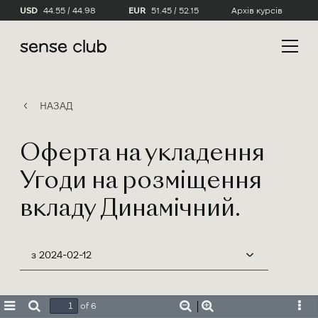
USD
44.55 / 44.98
EUR
51.45 / 52.15
Архів курсів
НАЗАД
Оферта на укладення
Угоди на розміщення
вкладу Динамічний.
з 2024-02-12
of 6
Toggle
Find
Zoom
Zoom
Tool